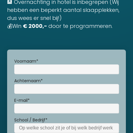
🏨 Overnachting in hotel is inbegrepen (Wij
hebben een beperkt aantal slaapplekken,
dus wees er snel bij!)
💰Win
€ 2000,-
door te programmeren.
Voornaam
*
Achternaam
*
E-mail
*
School / Bedrijf
*