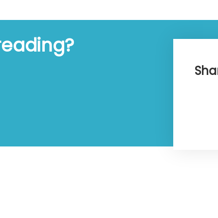
reading?
Shar