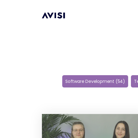
Software Development
(54)
T