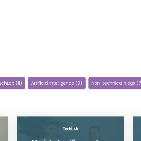
echLab
(11)
Artificial Intelligence
(9)
Non-technical blogs
(7