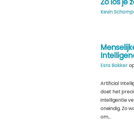
Zo los je 
Kevin Schomp
Menselijk
Intellige
Esra Bakker
op
Artificial Int
doet het precie
intelligentie 
oneindig. Zo w
om...