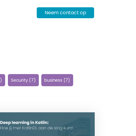
Neem contact op
)
Security
(7)
business
(7)