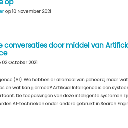
ze op
er
op 10 November 2021
e conversaties door middel van Artifici
nce
 02 October 2021
elligence (AI). We hebben er allemaal van gehoord, maar wat
s en wat kan jij ermee? Artificial Intelligence is een syste
vertoont. De toepassingen van deze intelligente systemen zij
orden AI-technieken onder andere gebruikt in Search Engi