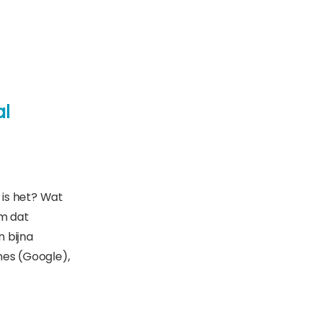
al
 is het? Wat
em dat
n bijna
nes (Google),