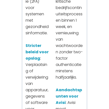
ie (2FA)
kritische
voor
bedrijfscontin
systemen
uïteitsprocess
met
en binnen 1
gezondheid
week, en
sinformatie.
vernieuwing
van
Stricter
wachtwoorde
beleid voor
n zonder two-
opslag
:
factor
Verplaatsin
authenticatie
g of
minstens
verwijdering
halfjaarlijks.
van
apparatuur,
Aandachtsp
gegevens
unten voor
of software
Avisi
:
Avisi
voor
moet