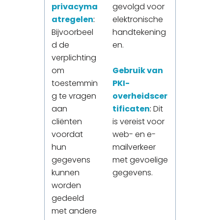
privacyma
gevolgd voor
atregelen
:
elektronische
Bijvoorbeel
handtekening
d de
en.
verplichting
om
Gebruik van
toestemmin
PKI-
g te vragen
overheidscer
aan
tificaten
:
Dit
cliënten
is vereist voor
voordat
web- en e-
hun
mailverkeer
gegevens
met gevoelige
kunnen
gegevens.
worden
gedeeld
met andere