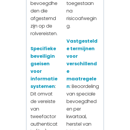
bevoegdhe
toegestaan
den die
na
afgestemd
risicoafwegin
zijn op de
g.
rolvereisten.
Vastgesteld
Specifieke
e termijnen
beveiligin
voor
gseisen
verschillend
voor
e
informatie
maatregele
systemen
:
n
:
Beoordeling
Dit omvat
van speciale
de vereiste
bevoegdhed
van
en per
tweefactor
kwartaal,
authenticat
herstel van