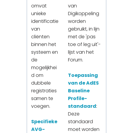
omvat
van
unieke
Digikoppeling
identificatie
worden
van
gebruikt, in lijn
cliënten
met de 'pas
binnen het
toe of leg uit'-
systeem en
lijst van het
de
Forum.
mogelijkhei
d om
Toepassing
dubbele
van de AdES
registraties
Baseline
samen te
Profile-
voegen.
standaard
:
Deze
Specifieke
standaard
AVG-
moet worden