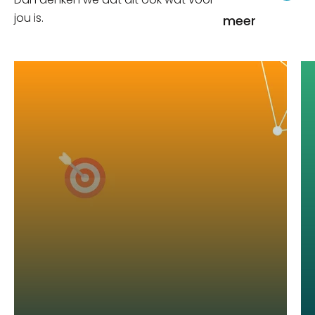
jou is.
meer