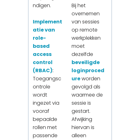
ndigen.
Bij het
overnemen
Implement
van sessies
atie van
op remote
role-
werkplekken
based
moet
access
dezelfde
control
beveiligde
(RBAC)
:
loginproced
Toegangsc
ure
worden
ontrole
gevolgd als
wordt
waarmee de
ingezet via
sessie is
vooraf
gestart.
bepaalde
Afwijking
rollen met
hiervan is
passende
alleen