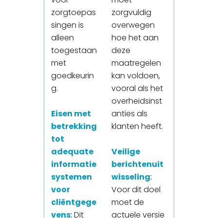
zorgtoepas
zorgvuldig
singen is
overwegen
alleen
hoe het aan
toegestaan
deze
met
maatregelen
goedkeurin
kan voldoen,
g.
vooral als het
overheidsinst
Eisen met
anties als
betrekking
klanten heeft.
tot
adequate
Veilige
informatie
berichtenuit
systemen
wisseling
:
voor
Voor dit doel
cliëntgege
moet de
vens
:
Dit
actuele versie