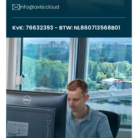
info@avisi.cloud
KvK: 76632393 - BTW: NL860713568B01