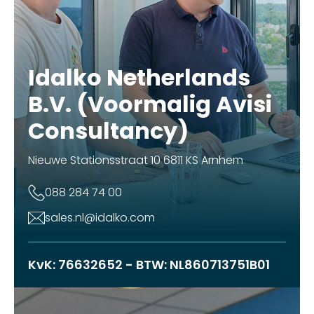
Idalko Netherlands
B.V. (Voormalig Avisi
Consultancy)
Nieuwe Stationsstraat 10 6811 KS Arnhem
088 284 74 00
sales.nl@idalko.com
KvK: 76632652 - BTW: NL860713751B01