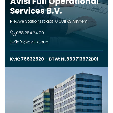
Avisi Full Operational
Services B.V.
Nieuwe Stationsstraat 10 6811 KS Arnhem
088 284 74 00
info@avisi.cloud
KvK: 76632520 - BTW: NL860713672B01