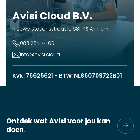
Avisi Cloud B.V.
Nieuwe Stationsstraat 10 6811 KS Arnhem
088 284 74 00
info@avisi.cloud
KvK: 76625621 - BTW: NL860709723B01
Ontdek wat Avisi voor jou kan
doen
.