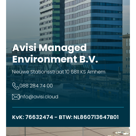
Avisi Managed
Environment B.V.
Nieuwe Stationsstraat 10 6811 KS Arnhem
088 284 74 00
info@avisi.cloud
KvK: 76632474 - BTW: NL860713647B01