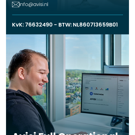
info@avisi.nl
KvK: 76632490 - BTW: NL860713659B01