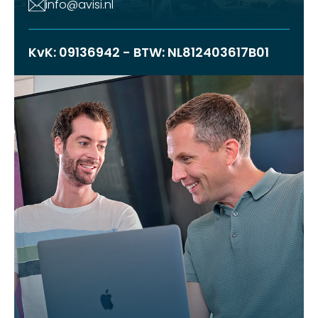
info@avisi.nl
KvK: 09136942 - BTW: NL812403617B01