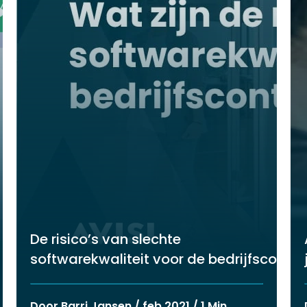
De risico’s van slechte
softwarekwaliteit voor de bedrijfscontinu
Door Barri Jansen / feb 2021 / 1 Min