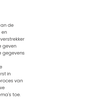
dan de
 en
dverstrekker
te geven
re gegevens
e
st in
proces van
we
ema's toe.