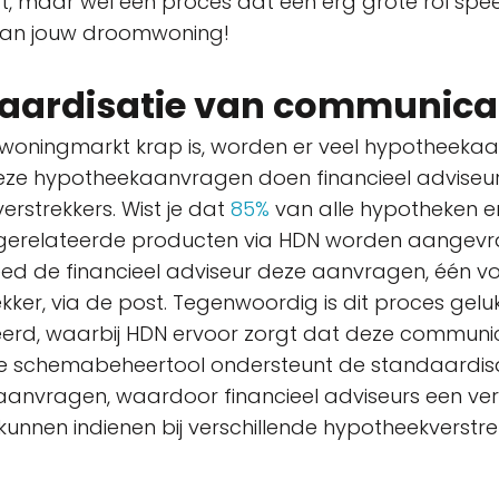
t, maar wel een proces dat een erg grote rol speel
 van jouw droomwoning!
aardisatie van communica
woningmarkt krap is, worden er veel hypotheeka
ze hypotheekaanvragen doen financieel adviseurs
rstrekkers. Wist je dat
85%
van alle hypotheken e
gerelateerde producten via HDN worden aangev
ed de financieel adviseur deze aanvragen, één v
kker, via de post. Tegenwoordig is dit proces gelu
seerd, waarbij HDN ervoor zorgt dat deze communi
De schemabeheertool ondersteunt de standaardis
anvragen, waardoor financieel adviseurs een ver
nnen indienen bij verschillende hypotheekverstre