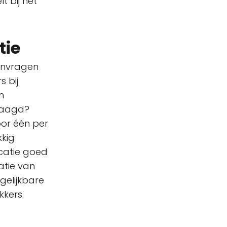
t bij het
tie
anvragen
 bij
n
raagd?
oor één per
kkig
catie goed
atie van
gelijkbare
kkers.