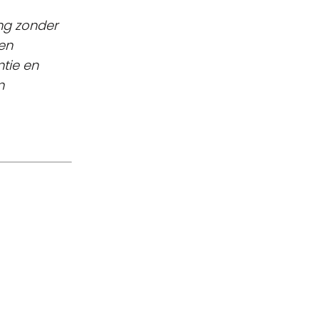
ng zonder
en
ntie en
n