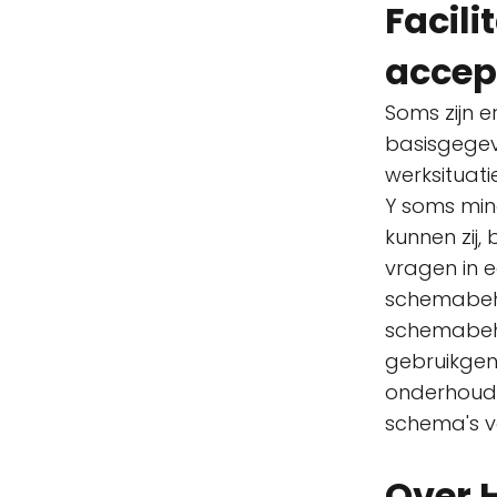
Facili
accep
Soms zijn 
basisgegev
werksituati
Y soms mind
kunnen zij
vragen in e
schemabehee
schemabehe
gebruikgen
onderhoud 
schema's vo
Over 