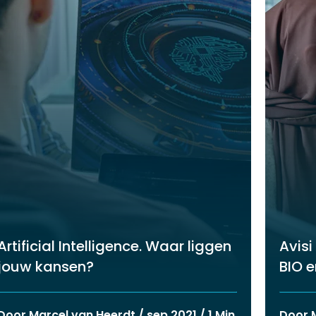
Artificial Intelligence. Waar liggen
Avis
ïteit
jouw kansen?
BIO e
Door Marcel van Heerdt / sep 2021 / 1 Min
Door M