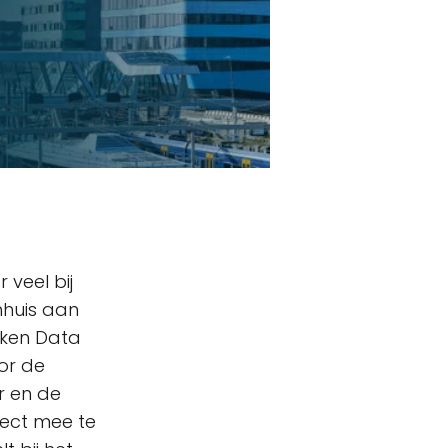
 veel bij
mhuis aan
eken Data
or de
r en de
irect mee te