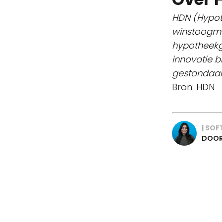
HDN (Hypot
winstoogme
hypotheekge
innovatie b
gestandaar
Bron: HDN
| SO
DOOR