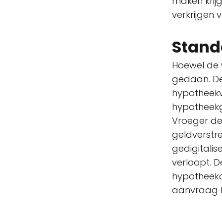
maken krijg
verkrijgen
Stand
Hoewel de 
gedaan. De
hypotheekve
hypotheek
Vroeger de
geldverstre
gedigitali
verloopt. 
hypotheeka
aanvraag ku