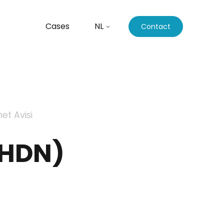
Cases
NL
Contact
t Avisi
(HDN)