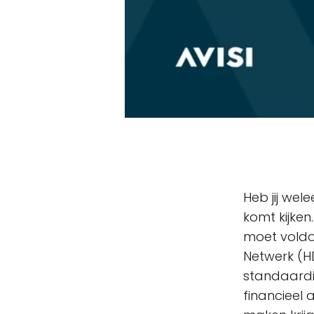
Heb jij wel
komt kijke
moet voldo
Netwerk (H
standaardi
financieel 