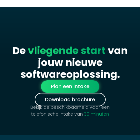
gestart. Zo kun je sneller besluiten of je doorgaat, bijstuurt
of stopt.
De
vliegende start
van
jouw nieuwe
softwareoplossing.
Plan een intake
Download brochure
Bekijk de beschikbaarheid voor een
telefonische intake van
30 minuten