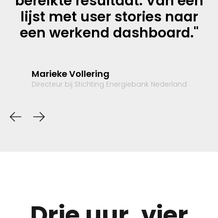
bereikte resultaat. Van een
lijst met user stories naar
een werkend dashboard."
Koen Verstraten
Strateeg B2B Online
Marieke Vollering
August van Wilgenburg
Directeur bij Stichting Energiebank Nederland
Eigenaar, B2B Online
Drie uur, vier