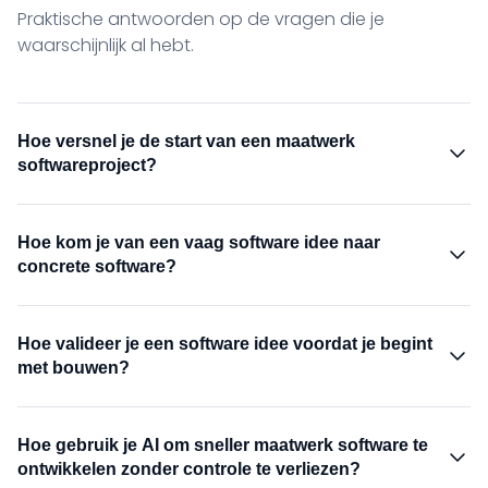
Praktische antwoorden op de vragen die je
waarschijnlijk al hebt.
Hoe versnel je de start van een maatwerk
softwareproject?
Door de verkennende fase compacter en concreter te
maken. In plaats van lange intake en losse
Hoe kom je van een vaag software idee naar
requirementsessies brengt de Solution Studio strategie,
concrete software?
domeinkennis, UX, AI en engineering samen in één
intensieve sessie. Zo ontstaat sneller een bouwbaar
Dat lukt door niet te starten met lange documentatie,
startpunt voor een eerste versie of vervolgtraject.
maar met gezamenlijke verkenning, ontwerp en directe
Hoe valideer je een software idee voordat je begint
realisatie. In de Solution Studio gebruiken we AI,
met bouwen?
domeinkennis en software engineering om een abstract
idee snel tastbaar te maken. Daardoor ontstaat sneller
Je valideert een software idee door aannames,
duidelijkheid over functionaliteit, gebruikersflow en
gebruikersbehoeften, technische haalbaarheid en
Hoe gebruik je AI om sneller maatwerk software te
technische richting.
businesswaarde vroeg samen te brengen. In de Solution
ontwikkelen zonder controle te verliezen?