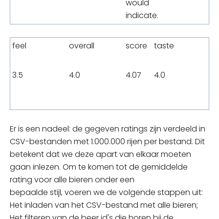
would
indicate.
feel
overall
score
taste
3.5
4.0
4.07
4.0
Er is
een
nadeel: de gegeven ratings zijn verdeeld in
CSV-bestanden met 1.000.000 rijen per bestand. Dit
betekent dat we deze apart van elkaar moeten
gaan inlezen. Om te komen tot de gemiddelde
rating voor alle bieren onder een
bepaalde
stijl,
voeren we de volgende stappen uit:
Het inladen van het CSV-bestand met alle
bieren;
Het filteren van de beer id's die horen bij de