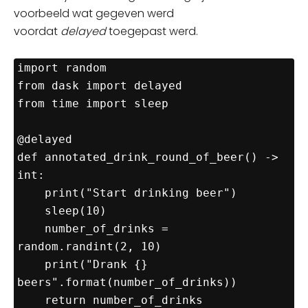
voorbeeld wat gegeven werd
voordat
delayed
toegepast werd.
import random

from dask import delayed

from time import sleep

@delayed

def annotated_drink_round_of_beer() -> 
int:

    print("Start drinking beer")

    sleep(10)

    number_of_drinks = 
random.randint(2, 10)

    print("Drank {} 
beers".format(number_of_drinks))

    return number_of_drinks
