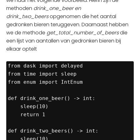
we
naar
het volgende voorbeeld. Hierin zijn de
methoden
drink_one_beer en
drink_two_beers
opgenomen die het aantal
gedronken bieren teruggeven. Daarnaast hebben
we de methode
get_total_number_of_beers
die
een lijst van aantallen van gedronken bieren bij
elkaar optelt
from dask import delayed

from time import sleep

from enum import IntEnum

def drink_one_beer() -> int:

    sleep(10)

    return 1

def drink_two_beers() -> int:

    sleep(10)
