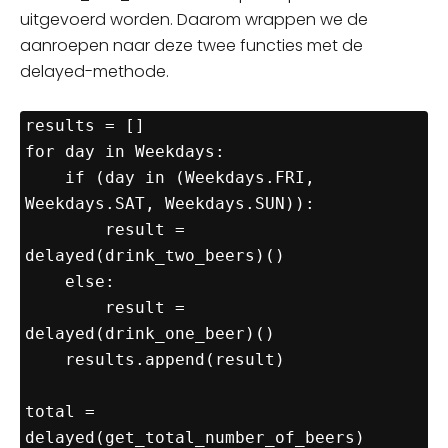
uitgevoerd worden. Daarom wrappen we de
aanroepen naar deze twee functies met de
delayed-methode.
results = []

for day in Weekdays:

    if (day in (Weekdays.FRI, 
Weekdays.SAT, Weekdays.SUN)):

        result = 
delayed(drink_two_beers)()

    else:

        result = 
delayed(drink_one_beer)()

    results.append(result)

total = 
delayed(get_total_number_of_beers)