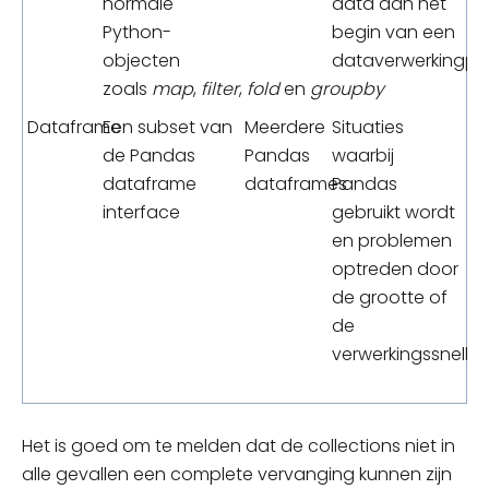
normale
data aan het
Python-
begin van een
objecten
dataverwerkingpr
zoals
map
,
filter
,
fold
en
groupby
Dataframe
Een subset van
Meerdere
Situaties
de Pandas
Pandas
waarbij
dataframe
dataframes
Pandas
interface
gebruikt wordt
en problemen
optreden door
de grootte of
de
verwerkingssnelhe
Het is goed om te melden dat de collections niet in
alle gevallen een complete vervanging kunnen zijn