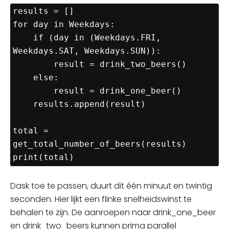
results = []

for day in Weekdays:

    if (day in (Weekdays.FRI, 
Weekdays.SAT, Weekdays.SUN)):

        result = drink_two_beers()

    else:

        result = drink_one_beer()

    results.append(result)

total = 
get_total_number_of_beers(results)

Dask toe te passen, duurt dit één minuut en twintig
seconden. Hier lijkt een flinke snelheidswinst te
behalen te zijn. De aanroepen naar drink_one_beer
en drink_two_beers kunnen prima parallel