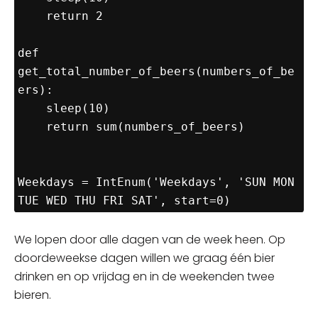
    return 2

def 
get_total_number_of_beers(numbers_of_be
ers):

    sleep(10)

    return sum(numbers_of_beers)

Weekdays = IntEnum('Weekdays', 'SUN MON 
We
lopen
door alle dagen van de week heen. Op
doordeweekse dagen willen we graag één bier
drinken en op vrijdag en in de weekenden twee
bieren.