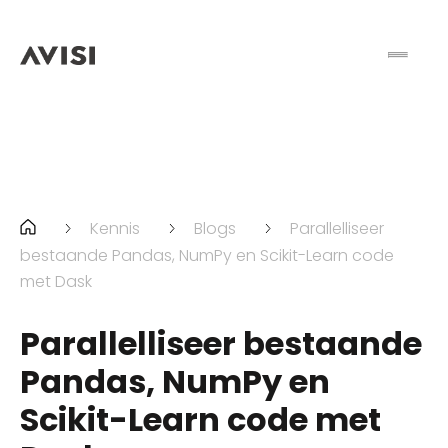
Kennis
Blogs
Parallelliseer
bestaande Pandas, NumPy en Scikit-Learn code
met Dask
Parallelliseer bestaande
Pandas, NumPy en
Scikit-Learn code met