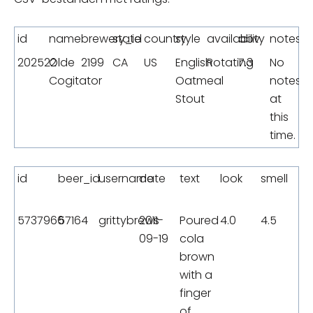
id
name
brewery_id
state
country
style
availability
abv
notes
202522
Olde
2199
CA
US
English
Rotating
7.3
No
f
Cogitator
Oatmeal
notes
Stout
at
this
time.
id
beer_id
username
date
text
look
smell
5737966
57164
grittybrews
2011-
Poured
4.0
4.5
09-19
cola
brown
with a
finger
of