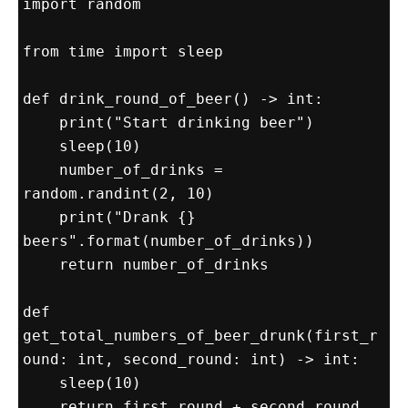
import random
from time import sleep

def drink_round_of_beer() -> int:

    print("Start drinking beer")

    sleep(10)

    number_of_drinks = 
random.randint(2, 10)

    print("Drank {} 
beers".format(number_of_drinks))

    return number_of_drinks

def 
get_total_numbers_of_beer_drunk(first_r
ound: int, second_round: int) -> int:

    sleep(10)

    return first_round + second_round