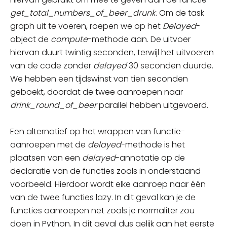
get_total_numbers_of_beer_drunk
. Om de task
graph uit te voeren,
roepen
we op het
Delayed
-
object de
compute
-methode
aan. De uitvoer
hiervan duurt twintig seconden, terwijl het uitvoeren
van de code zonder
delayed
30 seconden duurde.
We hebben een tijdswinst van tien seconden
geboekt, doordat de twee aanroepen naar
drink_round_of_beer
parallel hebben uitgevoerd.
Een alternatief op het wrappen van functie-
aanroepen met de
delayed
-
methode
is het
plaatsen van een
delayed
-
annotatie
op de
declaratie van de functies zoals in onderstaand
voorbeeld. Hierdoor wordt elke aanroep naar één
van de twee functies
lazy. In dit geval kan je de
functies aanroepen net zoals je normaliter zou
doen in Python. In dit geval dus gelijk aan het eerste