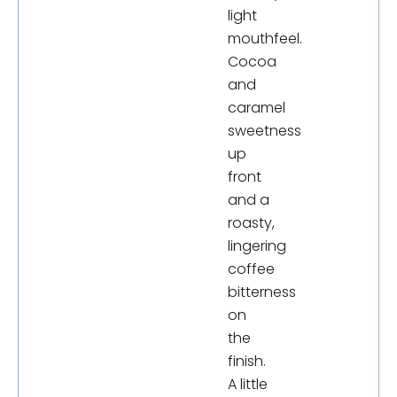
light
mouthfeel.
Cocoa
and
caramel
sweetness
up
front
and a
roasty,
lingering
coffee
bitterness
on
the
finish.
A little