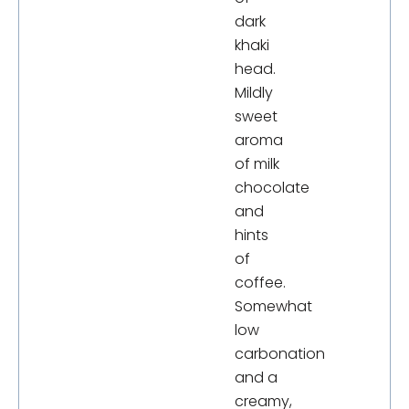
dark
khaki
head.
Mildly
sweet
aroma
of milk
chocolate
and
hints
of
coffee.
Somewhat
low
carbonation
and a
creamy,