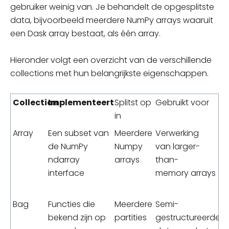
gebruiker weinig van. Je behandelt de opgesplitste
data, bijvoorbeeld meerdere NumPy arrays waaruit
een Dask array
bestaat,
als één arra
y.
Hieronder volgt een overzicht van de verschillende
collections met hun belangrijkste eigenschappen.
Collection
Implementeert
Splitst op
Gebruikt voor
in
Array
Een subset van
Meerdere
Verwerking
de NumPy
Numpy
van
larger-
ndarray
arrays
than-
interface
memory
arrays
Bag
Functies die
Meerdere
Semi-
bekend zijn op
partities
gestructureerde