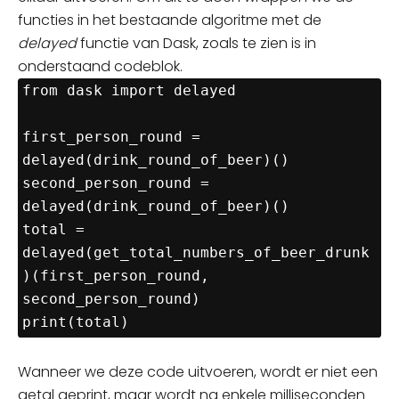
functies in het bestaande algoritme met de
delayed
functie van Dask, zoals te zien is in
onderstaand
codeblok
.
from dask import delayed

first_person_round = 
delayed(drink_round_of_beer)()

second_person_round = 
delayed(drink_round_of_beer)()

total = 
delayed(get_total_numbers_of_beer_drunk
)(first_person_round, 
second_person_round)

Wanneer we deze code
uitvoeren, wordt
er niet een
getal geprint, maar wordt
na enkele
milliseconden