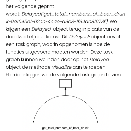
het volgende geprint
wordt:
Delayed('get_total_numbers_of_beer_drun
k-0a1645e1-62ce-4cae-a9c8-1f94ae81673f')
. We
krijgen een
Delayed
-object terug in plaats van de
daadwerkelijke uitkomst. Dit
Delayed
-object bevat
een task graph, waarin opgenomen is hoe de
functies uitgevoerd moeten worden. Deze task
graph kunnen we inzien door op het
Delayed
-
object de methode
visualize
aan te roepen.
Hierdoor krijgen we de volgende task graph te
zien: