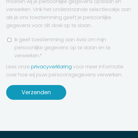
moeten wij je persoonlijke gegevens opslaan en
verwerken. Vink het onderstaande selectievakje aan
als je ons toestemming geeft je persoonlijke
gegevens voor dit doel op te slaan.
Ik geef toestemming aan Avisi om mijn
persoonlijke gegevens op te slaan en te
verwerken.
*
Lees onze
privacyverklaring
voor meer informatie
over hoe wij jouw persoonsgegevens verwerken.