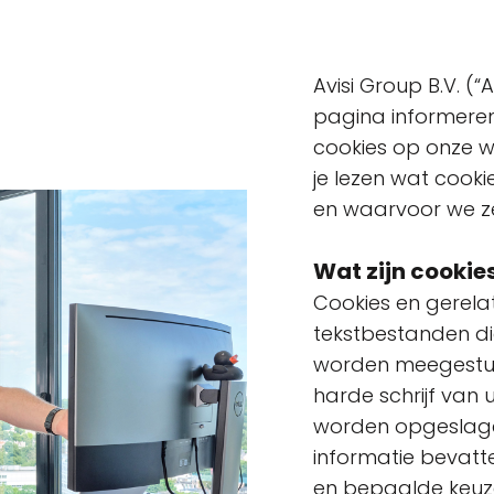
Avisi Group B.V. (“
pagina informeren
cookies op onze we
je lezen wat cooki
en waarvoor we ze
Wat zijn cookie
Cookies en gerelat
tekstbestanden di
worden meegestuu
harde schrijf va
worden opgeslage
informatie bevatt
en bepaalde keuzes