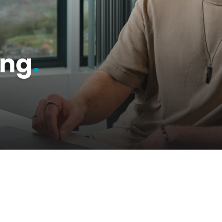
ing
.