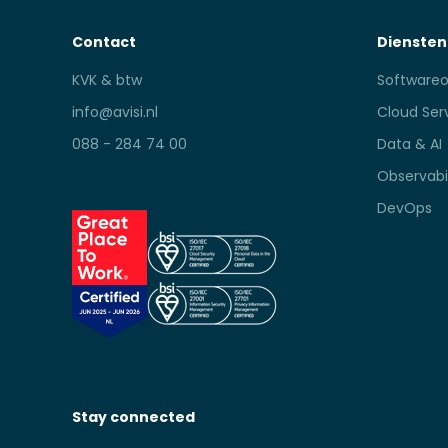
Contact
Diensten
KVK & btw
Softwareo
info@avisi.nl
Cloud Ser
088 - 284 74 00
Data & AI
Observabil
DevOps
Stay connected