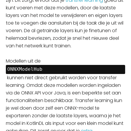
zijn. Dit zorgt ervoor dat je
transfer learning
goed uit
kunt voeren met deze modellen, door de laatste
layers van het model te verwijderen en eigen layers
toe te voegen die aansluiten bij de taak die je uit wil
voeren. De al getrainde layers kun je
finetunen
of
helemaal bevriezen,
zodat
je snel het nieuwe deel
van het netwerk kunt trainen.
Modellen uit de
ONNXModelHub
kunnen niet direct gebruikt worden voor transfer
learning. Omdat deze modellen worden ingeladen
via de ONNX API voor Java, is een beperkte set aan
functionaliteiten beschikbaar. Transfer learning kun
je wel doen door zelf een
ONNX-
model te
exporteren zonder de laatste layers, waarna je het
model in KotlinDL als input voor een klein model kunt
gebruiken. Dit zorgt ervoor dat je
extra