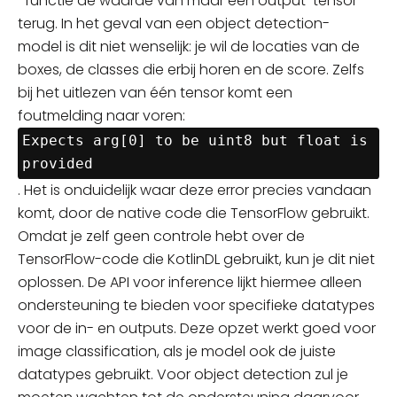
-functie de waarde van maar één output-tensor
terug. In het geval van een object
detection-
model
is dit niet wenselijk: je wil de locaties van de
boxes, de classes die erbij horen en de score. Zelfs
bij het uitlezen van één tensor komt een
foutmelding naar voren:
Expects arg[0] to be uint8 but float is 
provided
. Het is onduidelijk waar deze error precies vandaan
komt, door de native code die TensorFlow gebruikt.
Omdat je zelf geen controle hebt over de
TensorFlow-code die KotlinDL gebruikt, kun je dit niet
oplossen. De API voor inference lijkt hiermee alleen
ondersteuning te bieden voor specifieke datatypes
voor de in- en outputs. Deze opzet werkt goed voor
image classification, als je model ook de juiste
datatypes gebruikt. Voor object detection zul je