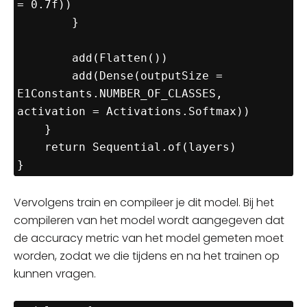
= 0.7f))

        }

        add(Flatten())

        add(Dense(outputSize = 
E1Constants.NUMBER_OF_CLASSES, 
activation = Activations.Softmax))

    }

    return Sequential.of(layers)

Vervolgens train en compileer je dit model. Bij het
compileren van het model wordt aangegeven dat
de accuracy metric van het model gemeten moet
worden, zodat we die tijdens en na het trainen op
kunnen vragen.