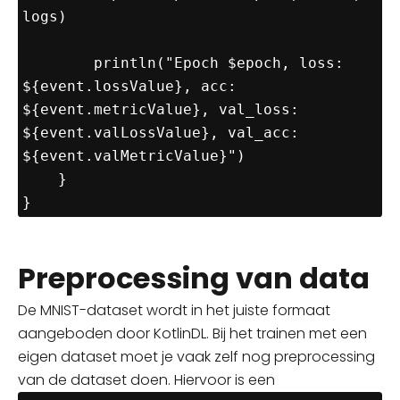
logs)

        println("Epoch $epoch, loss: 
${event.lossValue}, acc: 
${event.metricValue}, val_loss: 
${event.valLossValue}, val_acc: 
${event.valMetricValue}")

    }

}
Preprocessing van data
De MNIST-dataset wordt in het juiste formaat
aangeboden door KotlinDL
. Bij het trainen met een
eigen dataset moet je vaak zelf nog preprocessing
van de dataset doen. Hiervoor is een