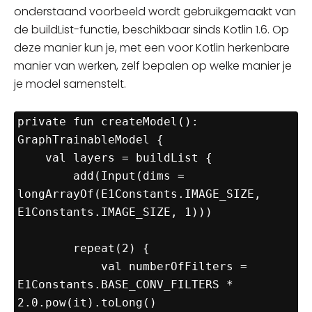
onderstaand voorbeeld wordt gebruikgemaakt van
de buildList-functie, beschikbaar sinds Kotlin 1.6. Op
deze manier kun je, met een voor Kotlin herkenbare
manier van werken, zelf bepalen op welke manier je
je model samenstelt.
private fun createModel(): 
GraphTrainableModel {

    val layers = buildList {

        add(Input(dims = 
longArrayOf(E1Constants.IMAGE_SIZE, 
E1Constants.IMAGE_SIZE, 1)))

        repeat(2) {

            val numberOfFilters = 
E1Constants.BASE_CONV_FILTERS * 
2.0.pow(it).toLong()
