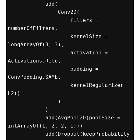
            add(

                Conv2D(

                    filters = 
numberOfFilters,

                    kernelSize = 
longArrayOf(3, 3),

                    activation = 
Activations.Relu,

                    padding = 
ConvPadding.SAME,

                    kernelRegularizer = 
L2()

                )

            )

            add(AvgPool2D(poolSize = 
intArrayOf(1, 2, 2, 1)))

            add(Dropout(keepProbability 