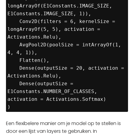
longArrayOf(E1Constants.IMAGE_SIZE, 
E1Constants.IMAGE_SIZE, 1)),

    Conv2D(filters = 6, kernelSize = 
longArrayOf(5, 5), activation = 
Activations.Relu), 

    AvgPool2D(poolSize = intArrayOf(1, 
4, 4, 1)), 

    Flatten(), 

    Dense(outputSize = 20, activation = 
Activations.Relu), 

    Dense(outputSize = 
E1Constants.NUMBER_OF_CLASSES, 
activation = Activations.Softmax) 

Een flexibelere manier om je model op te stellen is
door een lijst van layers te gebruiken. In