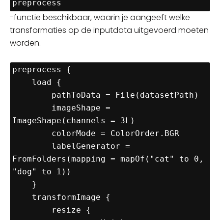
preprocess
-
functie
beschikbaar, waarin je aangeeft welke
transformaties op de inputdata uitgevoerd moeten
worden.
preprocess {

    load {

        pathToData = File(datasetPath)

        imageShape = 
ImageShape(channels = 3L)

        colorMode = ColorOrder.BGR

        labelGenerator = 
FromFolders(mapping = mapOf("cat" to 0, 
"dog" to 1))

    }

    transformImage {

        resize {
