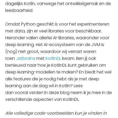
dagelijks Kotlin, vanwege het ontwikkelgemak en de
leesbaarheid.
Omdat Python geschikt is voor het experimenteren
met data, zijn er veel libraries voor beschikbaar.
Hieronder vallen allerlei AI-libraries,
waaronder
voor
deep learning. Het AI-ecosysteem van de
JVM
is
(
nog)
niet groot, waardoor wij verrast waren
toen
Jetbrains
met
KotlinDL
kwam. Ben jij ook
benieuwd naar hoe je KotlinDL kunt gebruiken om
deep
learning-modellen
te maken? En biedt het wel
alle features die je nodig hebt als je met deep
learning aan de slag wil in
Kotlin
? Lees
dan
vooral
verder! In deze blog neem ik je mee in de
verschillende aspecten van KotlinDL.
Alle volledige code-voorbeelden kun je vinden in