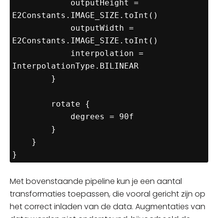
            outputHeight = 
E2Constants.IMAGE_SIZE.toInt()

            outputWidth = 
E2Constants.IMAGE_SIZE.toInt()

            interpolation = 
InterpolationType.BILINEAR

        }

        rotate {

            degrees = 90f

        }

    }

}
Met
bovenstaande pipeline
kun je een aantal
transformaties toepassen, die vooral gericht zijn op
het correct inladen van de data. Augmentaties van