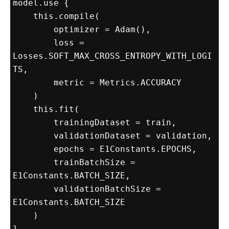
model.use {

    this.compile(

        optimizer = Adam(),

        loss = 
Losses.SOFT_MAX_CROSS_ENTROPY_WITH_LOGI
TS,

        metric = Metrics.ACCURACY

    )

    this.fit(

        trainingDataset = train,

        validationDataset = validation,

        epochs = E1Constants.EPOCHS,

        trainBatchSize = 
E1Constants.BATCH_SIZE,

        validationBatchSize = 
E1Constants.BATCH_SIZE

    )
