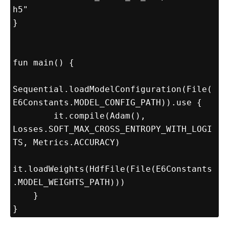
h5"

}

fun main() {

Sequential.loadModelConfiguration(File(
E6Constants.MODEL_CONFIG_PATH)).use {

        it.compile(Adam(), 
Losses.SOFT_MAX_CROSS_ENTROPY_WITH_LOGI
TS, Metrics.ACCURACY)

it.loadWeights(HdfFile(File(E6Constants
.MODEL_WEIGHTS_PATH)))

    }

}