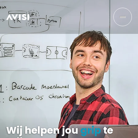
Wij helpen jou
grip
te