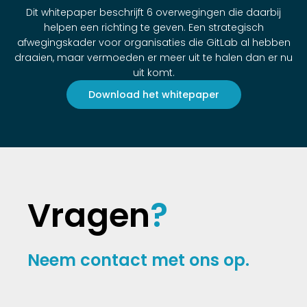
Dit whitepaper beschrijft 6 overwegingen die daarbij
helpen een richting te geven. Een strategisch
afwegingskader voor organisaties die GitLab al hebben
draaien, maar vermoeden er meer uit te halen dan er nu
uit komt.
Download het whitepaper
Vragen
?
Neem
contact met ons op.