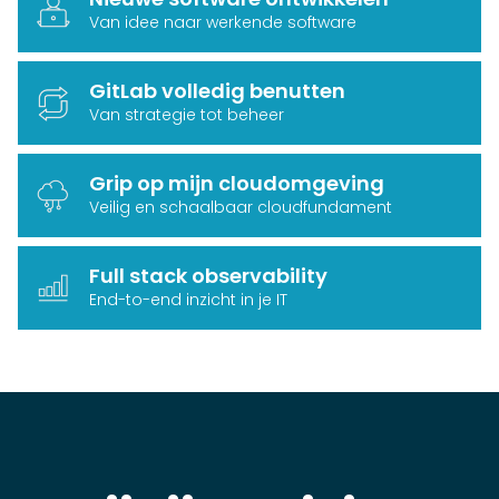
Van idee naar werkende software
GitLab volledig benutten
Van strategie tot beheer
Grip op mijn cloudomgeving
Veilig en schaalbaar cloudfundament
Full stack observability
End-to-end inzicht in je IT