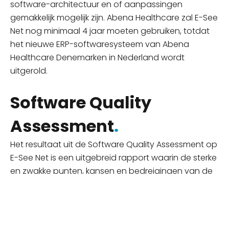
software-architectuur en of aanpassingen
gemakkelijk mogelijk zijn. Abena Healthcare zal E-See
Net nog minimaal 4 jaar moeten gebruiken, totdat
het nieuwe
ERP
-softwaresysteem van Abena
Healthcare Denemarken in Nederland wordt
uitgerold.
Software Quality
Assessment
.
Het resultaat uit de Software Quality Assessment op
E-See Net is
een uitgebreid rapport waarin de sterke
en zwakke punten, kansen en bedreigingen van de
software in detail worden beschreven en de diverse
bevindingen zijn geprioriteerd.
Het rapport geeft de
stakeholders inzicht in de urgentie,
belangrijkheid
en
de investering van de veranderingen. Volgens